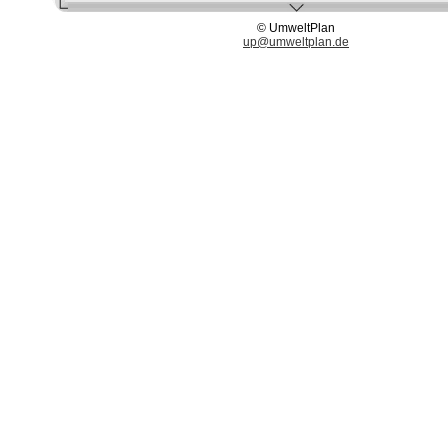
© UmweltPlan
up@umweltplan.de